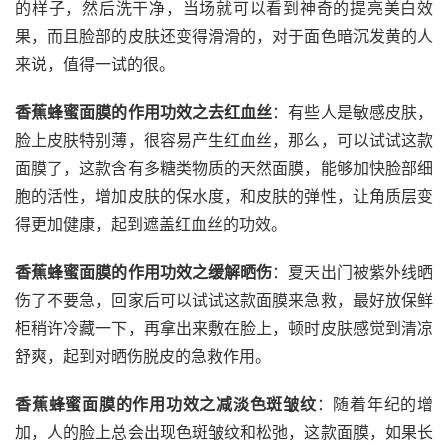
的样子，然后洗干净，当场就可以看到神奇的提亮美白效
果，而且脸部的皮肤还变得滑滑的，对于面色暗沉发黄的人
来说，值得一试的很。
香蕉蜂蜜面膜的作用功效之去红血丝
：有些人是敏感皮肤，
脸上皮肤特别薄，很容易产生红血丝，那么，可以试试这款
面膜了，这款含有多糖类物质的天然面膜，能够加快脸部细
胞的活性，增加皮肤的保水度，和皮肤的弹性，让角质层变
得更加健康，起到遮盖红血丝的功效。
香蕉蜂蜜面膜的作用功效之缓解晒伤
：夏天出门被紫外线晒
伤了不要急，回家后可以试试这款面膜来急救，最好放保鲜
柜稍许冷藏一下，再拿出来敷在脸上，顿时皮肤感觉到清凉
舒爽，起到对晒伤脱皮的急救作用。
香蕉蜂蜜面膜的作用功效之减淡色斑皱纹
：随着年纪的增
加，人的脸上总会出现色斑皱纹和松弛，这款面膜，如果长