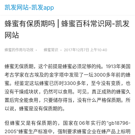
凯发网站-凯发app
蜂蜜有保质期吗 | 蜂蜜百科常识网-凯发
网站
蜂蜜的作用与功效
•
蜂蜜常识
•
2017年12月7日 上午10:40
蜂蜜无保质期，这个前提是蜂蜜必须足够的纯。1913年美国
考古学家在古埃及的金字塔中发现了一坛3000多年前的蜂
蜜。经鉴定这坛蜂蜜已历时3300多年，至今没有变质，也
没有干燥成块状，仍然可以食用。可见，真正成熟的蜂蜜久
置后完全能食用，只要储存得当，没有什么严格保质期。所
以说，蜂蜜是没有保质期的。
但蜂蜜又是有保质期的，国家在06年实行的“gb18796-
2005”蜂蜜生产标准中，强制要求蜂蜜企业在蜂产品上标明