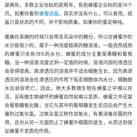
是两年。多数企业也标的是两年。有些蜂蜜企业标的是18个
月。如果你看到
蜂蜜结晶
，其实并没有什么，可以食用。结
晶只是状态的不同，并不影响质量。如果你的蜜足够纯。
蜜蜂在采摘的时候只会带走花朵中的糖分，所以在蜂蜜中的
水分是很少的，属于一种浓度极高的糖溶液。一般自然成熟
的蜂蜜只含有18%的水分，蜂蜜的成分主要是果糖和葡萄
糖。当一种溶液浓度达到一定值的时候，溶液内部的渗透压
会变得很高。高渗透压的溶液并不适合细胞生长，因为高渗
透压的溶液会在渗透压的作用下吸走细胞体内水分，细胞脱
水后就会死亡。因此，绝大多数微生物在蜂蜜之中难以存
活，没有微生物破坏的蜂蜜自然就难以变质。蜂蜜之中还富
含葡萄糖氧化酶，当它与其中的葡萄糖发生反应后会产生大
量的过氧化氢。过氧化氢又称作双氧水，有着消毒杀菌的作
用，这也从另一方面防止了蜂蜜中细菌的滋生，从而达到保
证蜂蜜不变质的作用。