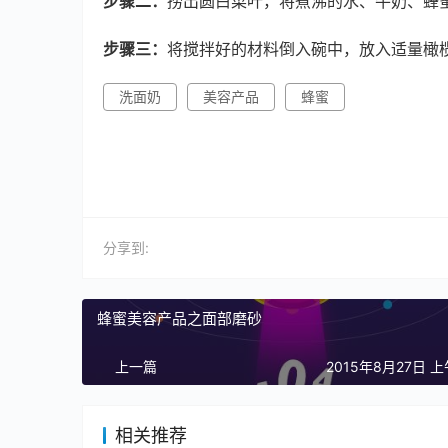
步骤二：
捞出圆白菜叶，将煮沸的水、牛奶、蜂
步骤三：
将搅拌好的材料倒入碗中，放入适量橄
洗面奶
美容产品
蜂蜜
分享到:
蜂蜜美容产品之面部磨砂
上一篇
2015年8月27日 上
相关推荐