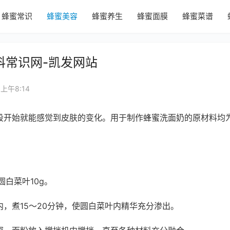
蜂蜜常识
蜂蜜美容
蜂蜜养生
蜂蜜面膜
蜂蜜菜谱
科常识网-凯发网站
 上午8:14
段开始就能感觉到皮肤的变化。用于制作蜂蜜洗面奶的原材料均
 圆白菜叶10g。　
，煮15～20分钟，使圆白菜叶内精华充分渗出。