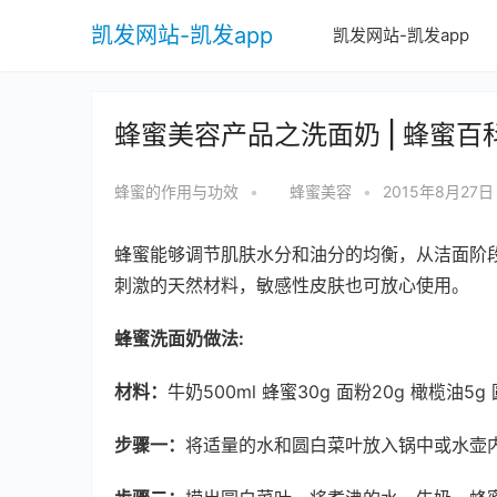
凯发网站-凯发app
凯发网站-凯发app
蜂蜜美容产品之洗面奶 | 蜂蜜百
蜂蜜的作用与功效
•
蜂蜜美容
•
2015年8月27日
蜂蜜能够调节肌肤水分和油分的均衡，从洁面阶
刺激的天然材料，敏感性皮肤也可放心使用。
蜂蜜洗面奶做法:
材料：
牛奶500ml 蜂蜜30g 面粉20g 橄榄油5g
步骤一：
将适量的水和圆白菜叶放入锅中或水壶内