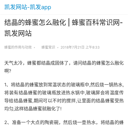
凯发网站-凯发app
结晶的蜂蜜怎么融化 | 蜂蜜百科常识网-
凯发网站
蜂蜜的作用与功效
•
蜂蜜常识
•
2018年7月21日 上午8:33
天气太冷，蜂蜜都结晶成固体了，请问结晶的蜂蜜怎么融化
啊?
1、将结晶的蜂蜜放到常温状态的玻璃瓶中,然后烧一锅热水,
将装有结晶蜂蜜的玻璃瓶放进热水锅中,玻璃屏会将温度传
导给结晶蜂蜜,期间可以不时的搅拌,让里面的结晶蜂蜜受热
均匀,这样结晶蜂蜜就融化了!
2、准备一个大点的陶瓷碗，然后烧一壶热水，将结晶的蜂