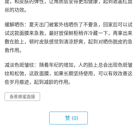
度，和皮肤的弹性，让角质层变得更加健康，起到遮盖红血
丝的功效。
缓解晒伤：夏天出门被紫外线晒伤了不要急，回家后可以试
试这款面膜来急救，最好放保鲜柜稍许冷藏一下，再拿出来
敷在脸上，顿时皮肤感觉到清凉舒爽，起到对晒伤脱皮的急
救作用。
减淡色斑皱纹：随着年纪的增加，人的脸上总会出现色斑皱
纹和松弛，这款面膜，如果长期坚持使用，可以有效改善这
些岁月痕迹，起到减龄的作用。
香蕉蜂蜜面膜
赞
(0)