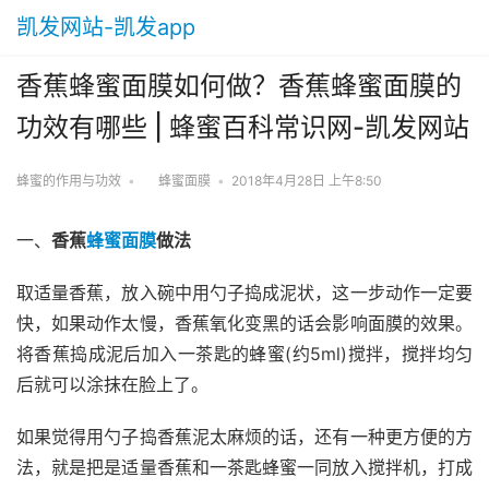
凯发网站-凯发app
香蕉蜂蜜面膜如何做？香蕉蜂蜜面膜的
功效有哪些 | 蜂蜜百科常识网-凯发网站
蜂蜜的作用与功效
•
蜂蜜面膜
•
2018年4月28日 上午8:50
一、
香蕉
蜂蜜面膜
做法
取适量香蕉，放入碗中用勺子捣成泥状，这一步动作一定要
快，如果动作太慢，香蕉氧化变黑的话会影响面膜的效果。
将香蕉捣成泥后加入一茶匙的蜂蜜(约5ml)搅拌，搅拌均匀
后就可以涂抹在脸上了。
如果觉得用勺子捣香蕉泥太麻烦的话，还有一种更方便的方
法，就是把是适量香蕉和一茶匙蜂蜜一同放入搅拌机，打成