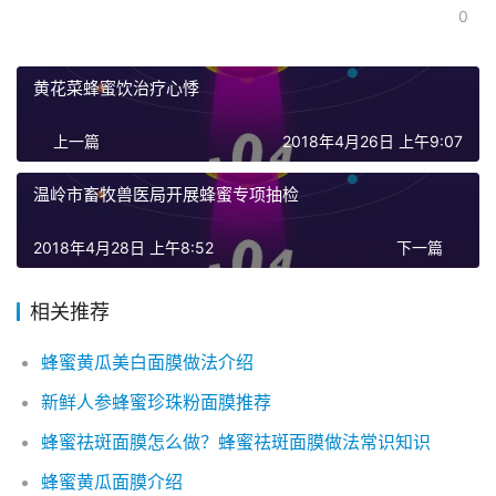
0
黄花菜蜂蜜饮治疗心悸
上一篇
2018年4月26日 上午9:07
温岭市畜牧兽医局开展蜂蜜专项抽检
2018年4月28日 上午8:52
下一篇
相关推荐
蜂蜜黄瓜美白面膜做法介绍
新鲜人参蜂蜜珍珠粉面膜推荐
蜂蜜祛斑面膜怎么做？蜂蜜祛斑面膜做法常识知识
蜂蜜黄瓜面膜介绍