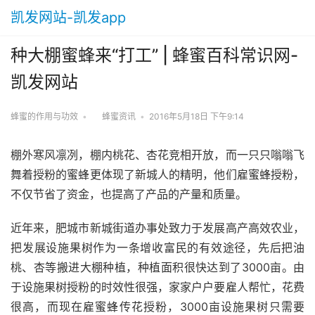
凯发网站-凯发app
种大棚蜜蜂来“打工” | 蜂蜜百科常识网-
凯发网站
蜂蜜的作用与功效
•
蜂蜜资讯
•
2016年5月18日 下午9:14
棚外寒风凛冽，棚内桃花、杏花竞相开放，而一只只嗡嗡飞
舞着授粉的蜜蜂更体现了新城人的精明，他们雇蜜蜂授粉，
不仅节省了资金，也提高了产品的产量和质量。
近年来，肥城市新城街道办事处致力于发展高产高效农业，
把发展设施果树作为一条增收富民的有效途径，先后把油
桃、杏等搬进大棚种植，种植面积很快达到了3000亩。由
于设施果树授粉的时效性很强，家家户户要雇人帮忙，花费
很高，而现在雇蜜蜂传花授粉，3000亩设施果树只需要