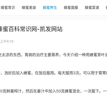
蜂蜜常识
蜂蜜美容
蜂蜜养生
蜂蜜面膜
蜂蜜菜谱
 蜂蜜百科常识网-凯发网站
 上午6:16
吃太凉的东西，胃病的治疗主要靠养，今天介绍一种用蜂蜜茶叶
开，泡好后加入蜂蜜，在饭后服用。每天服用3次。可以用于胃寒
0克鲜姜榨汁，然后在姜汁中加入50克蜂蜜混合，一次服下。一