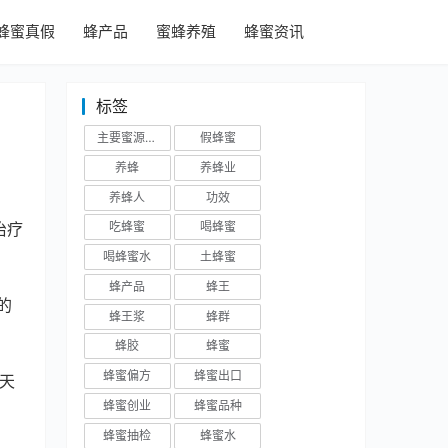
蜂蜜真假
蜂产品
蜜蜂养殖
蜂蜜资讯
标签
主要蜜源植物
假蜂蜜
养蜂
养蜂业
养蜂人
功效
治疗
吃蜂蜜
喝蜂蜜
喝蜂蜜水
土蜂蜜
蜂产品
蜂王
的
蜂王浆
蜂群
蜂胶
蜂蜜
蜂蜜偏方
蜂蜜出口
天
蜂蜜创业
蜂蜜品种
蜂蜜抽检
蜂蜜水