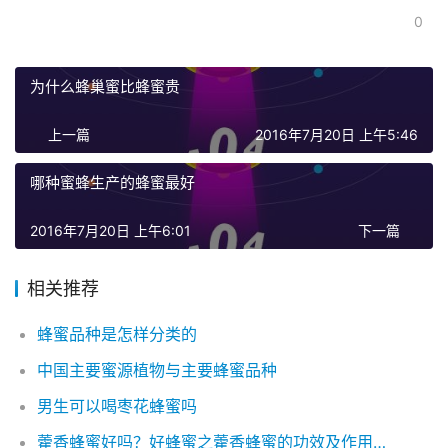
0
为什么蜂巢蜜比蜂蜜贵
上一篇
2016年7月20日 上午5:46
哪种蜜蜂生产的蜂蜜最好
2016年7月20日 上午6:01
下一篇
相关推荐
蜂蜜品种是怎样分类的
中国主要蜜源植物与主要蜂蜜品种
男生可以喝枣花蜂蜜吗
藿香蜂蜜好吗？好蜂蜜之藿香蜂蜜的功效及作用介绍