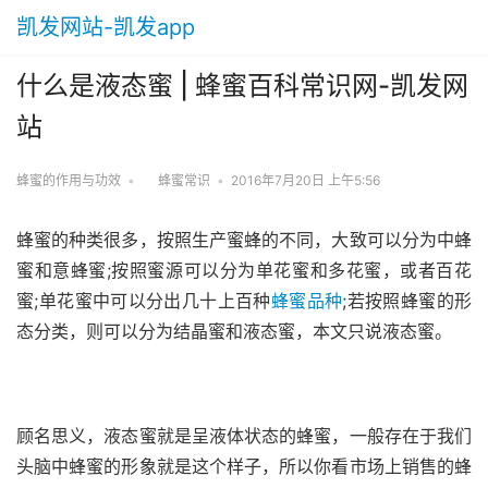
凯发网站-凯发app
什么是液态蜜 | 蜂蜜百科常识网-凯发网
站
蜂蜜的作用与功效
•
蜂蜜常识
•
2016年7月20日 上午5:56
蜂蜜的种类很多，按照生产蜜蜂的不同，大致可以分为中蜂
蜜和意蜂蜜;按照蜜源可以分为单花蜜和多花蜜，或者百花
蜜;单花蜜中可以分出几十上百种
蜂蜜品种
;若按照蜂蜜的形
态分类，则可以分为结晶蜜和液态蜜，本文只说液态蜜。
顾名思义，液态蜜就是呈液体状态的蜂蜜，一般存在于我们
头脑中蜂蜜的形象就是这个样子，所以你看市场上销售的蜂