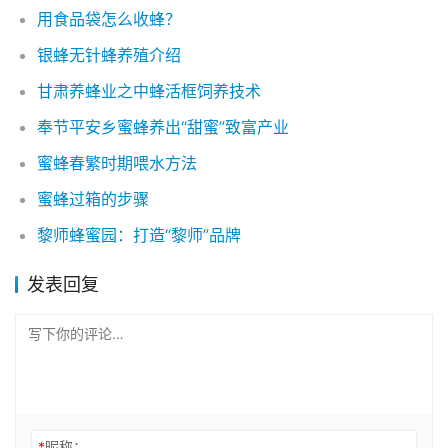
用食品袋怎么收蜂？
银蜂无针蜂养殖介绍
甘肃养蜂业之中蜂活框饲养技术
奉节平安乡蜜蜂养出“甜蜜”致富产业
蜜蜂春繁时期喂水方法
蜜蜂过箱的步骤
黎师蜂蜜园：打造“黎师”品牌
发表回复
*
昵称：