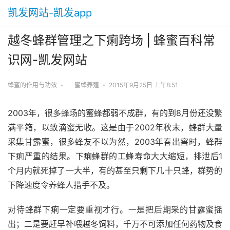
凯发网站-凯发app
越冬蜂群管理之下痢跨场 | 蜂蜜百科常
识网-凯发网站
蜂蜜的作用与功效
•
蜜蜂养殖
•
2015年9月25日 上午8:51
2003年，很多蜂场的蜜蜂都弱不成群，有的到8月份还没繁
满平箱，以致滴蜜无收。这是由于2002年秋末，蜂群大量
采集甘露蜜，很多蜂友不以为然，2003年春出窖时，蜂群
下痢严重的结果。下痢蜂群的工蜂寿命大大缩短，排泄后1
个月内就死掉了一大半，有的甚至只剩下几十只蜂，群势的
下降速度令养蜂人措手不及。
对待蜂群下痢一定要重视才行。一是把后期采的甘露蜜摇
出；二是要赶早补喂越冬饲料，千万不可添加任何药物及食